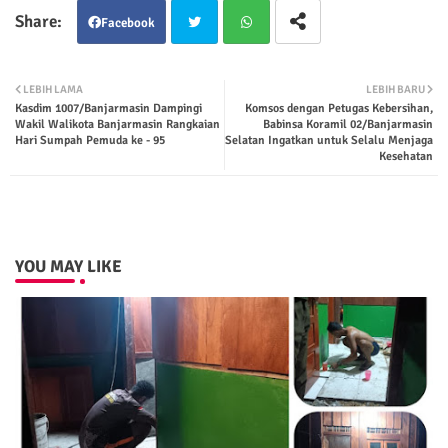
Facebook
Twit
Wha
LEBIH LAMA
LEBIH BARU
Kasdim 1007/Banjarmasin Dampingi
Komsos dengan Petugas Kebersihan,
ter
tsap
Wakil Walikota Banjarmasin Rangkaian
Babinsa Koramil 02/Banjarmasin
Hari Sumpah Pemuda ke - 95
Selatan Ingatkan untuk Selalu Menjaga
Kesehatan
p
YOU MAY LIKE